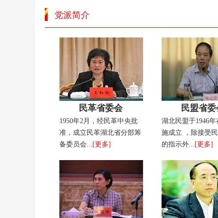
党派简介
民革省委会
民盟省委
1950年2月，经民革中央批
湖北民盟于1946
准，成立民革湖北省分部筹
施成立 ，除接受
备委员会...
[更多]
的指示外...
[更多]